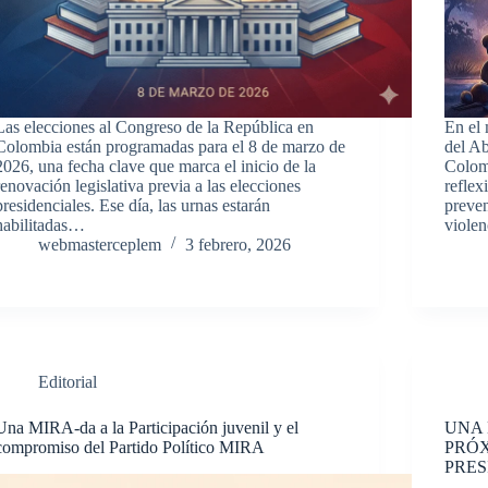
Las elecciones al Congreso de la República en
En el
Colombia están programadas para el 8 de marzo de
del Ab
2026, una fecha clave que marca el inicio de la
Colom
renovación legislativa previa a las elecciones
reflex
presidenciales. Ese día, las urnas estarán
preven
habilitadas…
viole
webmasterceplem
3 febrero, 2026
Editorial
Una MIRA-da a la Participación juvenil y el
UNA 
compromiso del Partido Político MIRA
PRÓX
PRES