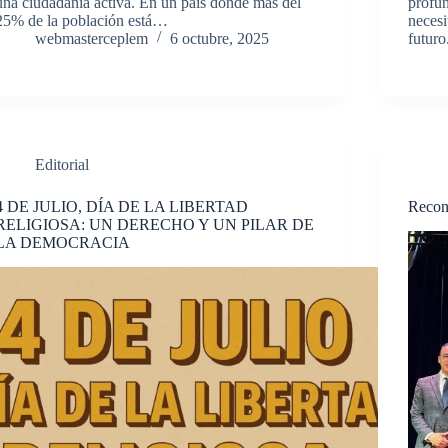
una ciudadanía activa. En un país donde más del
profun
25% de la población está…
necesi
webmasterceplem
6 octubre, 2025
futur
Editorial
4 DE JULIO, DÍA DE LA LIBERTAD
Recon
RELIGIOSA: UN DERECHO Y UN PILAR DE
LA DEMOCRACIA